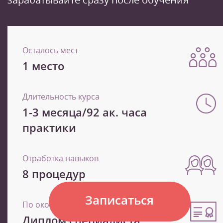
Осталось мест
1 место
Длительность курса
1-3 месяца/92 ак. часа
практики
Отработка навыков
8 процедур
Записаться
По окончанию
Диплом специалиста