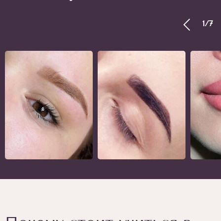
1
/
7