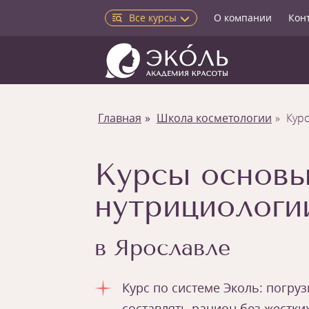
Все курсы
О компании
Кон
Главная
Школа косметологии
Кур
Курсы основ
нутрициологи
в Ярославле
Курс по системе Эколь: погру
составлять рацион без жестки