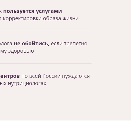
ек
пользуется услугами
я корректировки образа жизни
олога
не обойтись,
если трепетно
ему здоровью
центров
по всей России нуждаются
ых нутрициологах