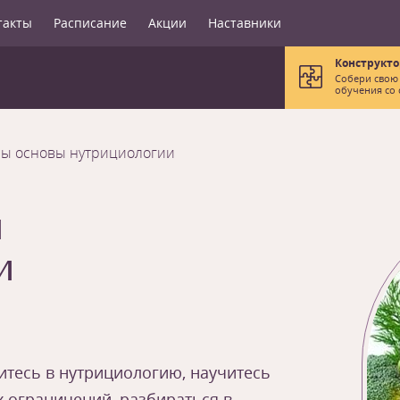
такты
Расписание
Акции
Наставники
Конструкто
Собери свою
обучения со 
сы основы нутрициологии
ы
и
зитесь в нутрициологию, научитесь
х ограничений, разбираться в