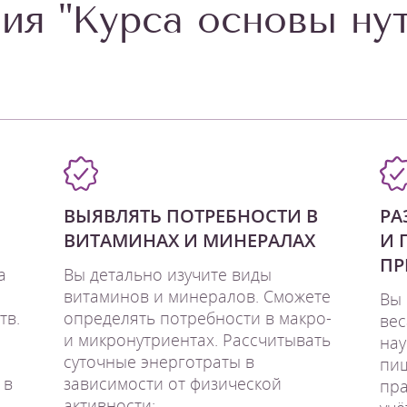
ия "Курса основы ну
ВЫЯВЛЯТЬ ПОТРЕБНОСТИ В
РА
ВИТАМИНАХ И МИНЕРАЛАХ
И 
ПР
а
Вы детально изучите виды
витаминов и минералов. Сможете
Вы 
тв.
определять потребности в макро-
вес
и микронутриентах. Рассчитывать
нау
суточные энерготраты в
пищ
 в
зависимости от физической
пра
активности;