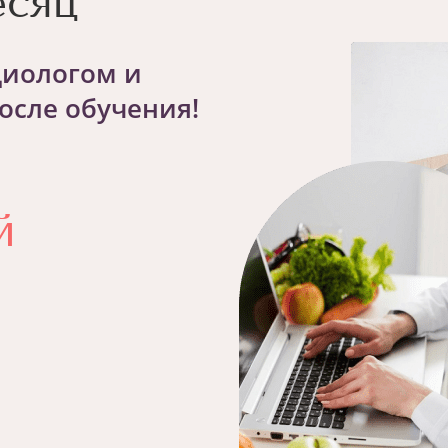
есяц
циологом и
осле обучения!
й