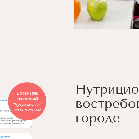
Нутрицио
Более
1000
вакансий
востребо
“Нутрициолог”
прямо сейчас
городе