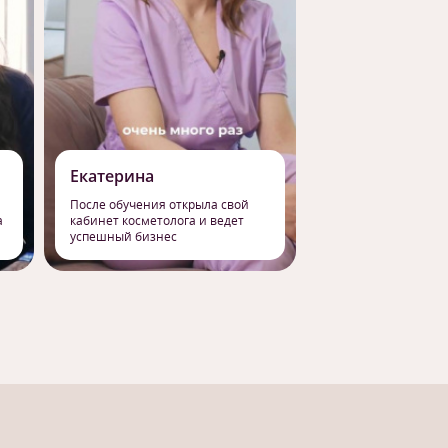
Екатерина
Роман
После обучения открыла свой
Сменил работу на 
а
кабинет косметолога и ведет
профессию массаж
успешный бизнес
свое призвание