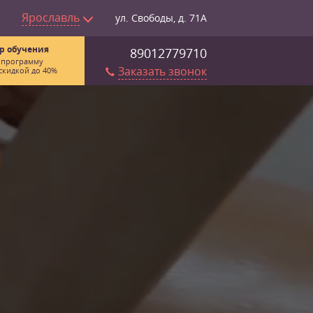
Ярославль
ул. Свободы, д. 71А
р обучения
89012779710
 программу
Заказать звонок
скидкой до 40%