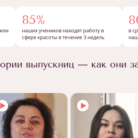
85%
8
 или
наших учеников находят работу в
в с
сфере красоты в течение 3 недель
наш
ории выпускниц — как они з