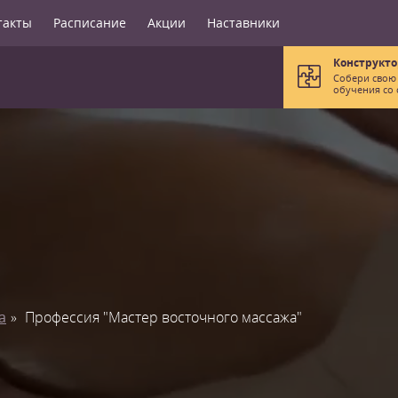
такты
Расписание
Акции
Наставники
Конструкто
Собери свою
обучения со 
а
Профессия "Мастер восточного массажа"