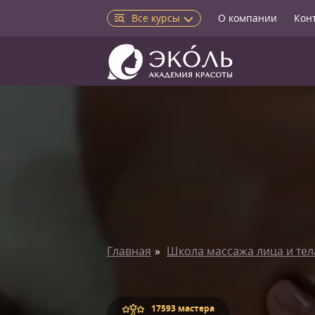
Все курсы
О компании
Кон
Главная
Школа массажа лица и тел
17593 мастера