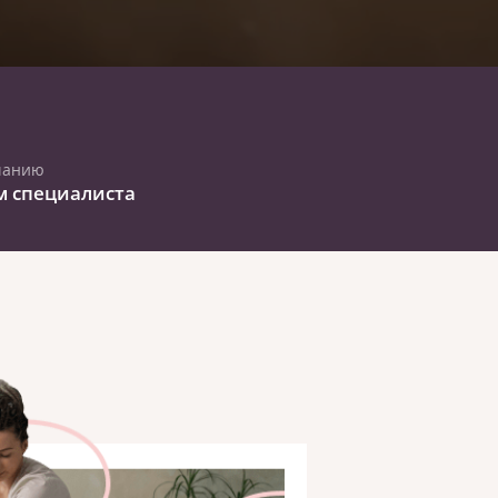
чанию
м специалиста