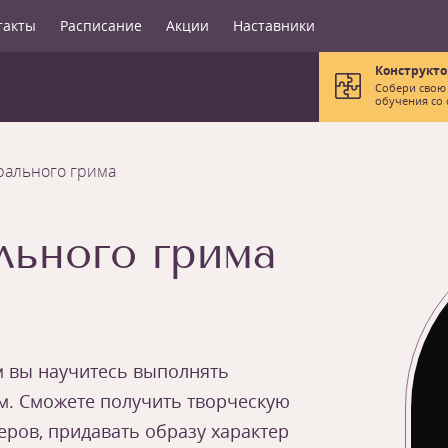
такты
Расписание
Акции
Наставники
Конструкто
Собери свою
обучения со 
рального грима
льного грима
м вы научитесь выполнять
м. Сможете получить творческую
ров, придавать образу характер