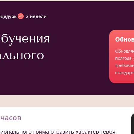
оцедуры
2 недели
бучения
Обнов
ального
Обновля
полгода,
требова
стандар
.часов
ионального грима отразить характер героя,