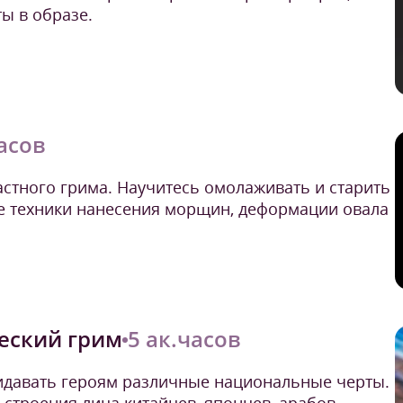
ы в образе.
часов
стного грима. Научитесь омолаживать и старить
ке техники нанесения морщин, деформации овала
еский грим
5 ак.часов
идавать героям различные национальные черты.