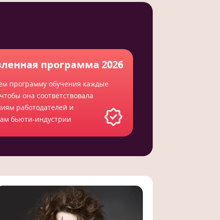
ленная программа 2026
ем программу обучения каждые
 чтобы она соответствовала
ниям работодателей и
там бьюти-индустрии