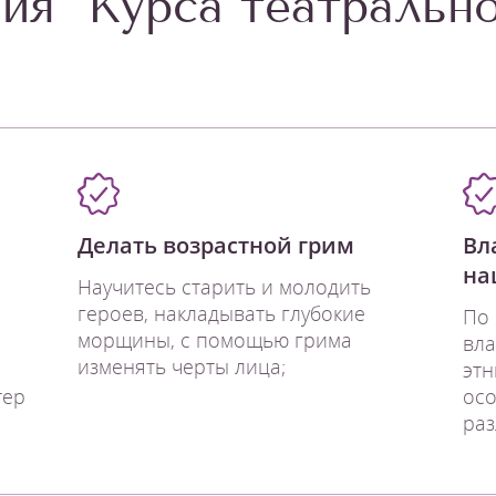
ия "Курса театрально
Делать возрастной грим
Вл
на
Научитесь старить и молодить
героев, накладывать глубокие
По 
морщины, с помощью грима
вла
изменять черты лица;
этн
тер
осо
раз