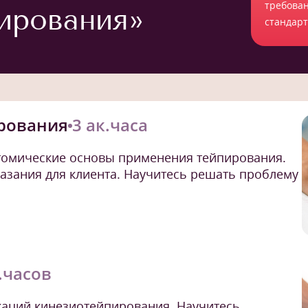
требова
ирования»
стандар
рования
3 ак.часа
томические основы применения тейпирования.
азания для клиента. Научитесь решать проблему
.часов
каций кинезиотейпирования. Научитесь