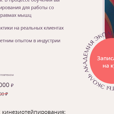
ирования для работы со
травмах мышц
ктики на реальных клиентах
летним опытом в индустрии
 платежом
 000
₽
00 ₽
х кинезиотейпирования: