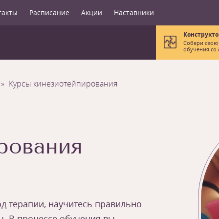
такты
Расписание
Акции
Наставники
Конструкто
Собери свою
обучения со 
Курсы кинезиотейпирования
рования
д терапии, научитесь правильно
ы. В процессе обучения вы