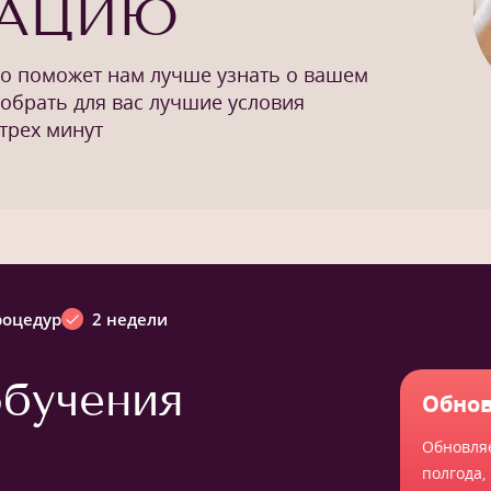
ТАЦИЮ
то поможет нам лучше узнать о вашем
добрать для вас лучшие условия
трех минут
роцедур
2 недели
бучения
Обнов
Обновля
полгода,