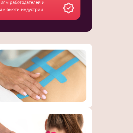
ниям работодателей и
там бьюти-индустрии