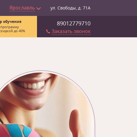
Ярославль
ул. Свободы, д. 71А
р обучения
89012779710
 программу
Заказать звонок
скидкой до 40%