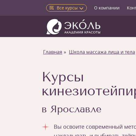
Все курсы
О компании
Кон
Главная
Школа массажа лица и тела
Курсы
кинезиотейпи
в Ярославле
Вы освоите современный мето
накладывать и выбирать тейп