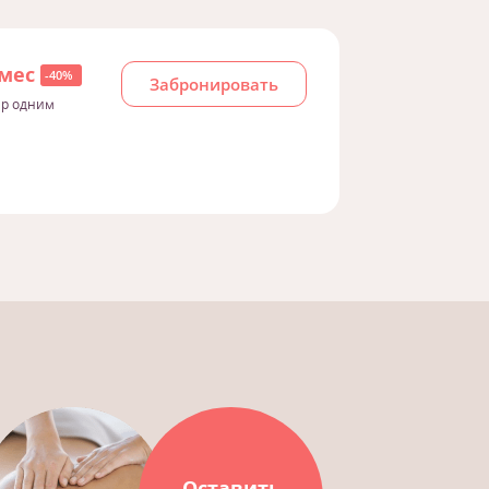
/мес
-40%
Забронировать
 р одним
Оставить