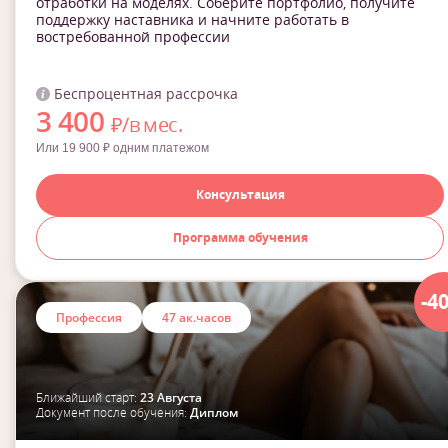
отработки на моделях. Соберите портфолио, получите
поддержку наставника и начните работать в
востребованной профессии
Беспроцентная рассрочка
3 400
₽/в мес.
Или 19 900 ₽ одним платежом
Консультация
Программа обучения
-4
Профессия
47 ак.часов
Ближайший старт:
23 Августа
Документ после обучения:
Диплом