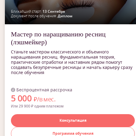
Ближайший старт:
13 Сентября
Документ после обучения:
Диплом
Мастер по наращиванию ресниц
(лэшмейкер)
Станьте мастером классического и объемного
наращивания ресниц. Фундаментальная теория,
практические отработки и наставник рядом помогут
создавать безупречные ресницы и начать карьеру сразу
после обучения
Беспроцентная рассрочка
5 000
₽/в мес.
Или 29 900 ₽ одним платежом
Консультация
Программа обучения