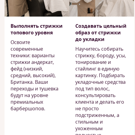
Выполнять стрижки
Создавать цельный
топового уровня
образ от стрижки
до укладки
Освоите
современные
Научитесь собирать
техники: варианты
стрижку, бороду, усы,
стрижки андеркат,
тонирование и
фейд (низкий,
стайлинг в единую
средний, высокий),
картинку. Подбирать
Британка. Ваши
укладочные средства
переходы и тушевка
под тип волос,
будут на уровне
консультировать
премиальных
клиента и делать его
барбершопов.
не просто
подстриженным, а
стильным и
ухоженным