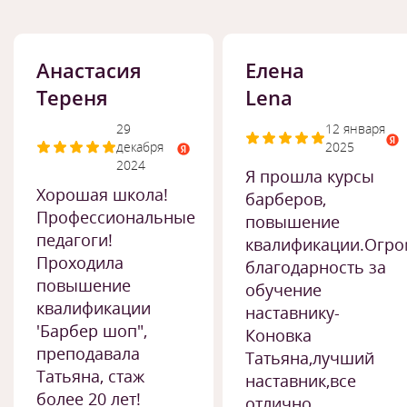
Анастасия
Елена
Тереня
Lena
29
12 января
декабря
2025
2024
Я прошла курсы
Хорошая школа!
барберов,
Профессиональные
повышение
педагоги!
квалификации.Огро
Проходила
благодарность за
повышение
обучение
квалификации
наставнику-
'Барбер шоп",
Коновка
преподавала
Татьяна,лучший
Татьяна, стаж
наставник,все
более 20 лет!
отлично