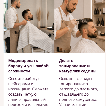
Моделировать
Делать
бороду и усы любой
тонирование и
сложности
камуфляж седины
Освоите работу с
Освоите все виды
шейверами и
тонирования: от
ножницами. Сможете
лёгкого до плотного,
создать чёткую
от щадящего до
линию, правильный
полного камуфляжа.
переход и идеальную
Узнаете, какие