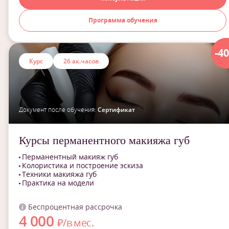
Программа обучения
-4
Курс
26 ак.часов
Документ после обучения:
Сертификат
Курсы перманентного макияжа губ
Перманентный макияж губ
Колористика и построение эскиза
Техники макияжа губ
Практика на модели
Беспроцентная рассрочка
4 000
₽/в мес.