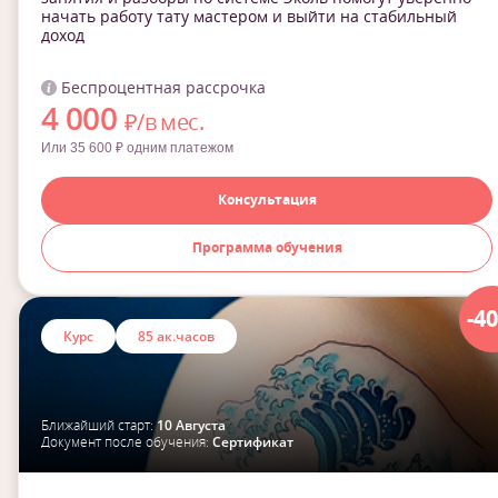
начать работу тату мастером и выйти на стабильный
доход
Беспроцентная рассрочка
4 000
₽/в мес.
Или 35 600 ₽ одним платежом
Консультация
Программа обучения
-4
Курс
85 ак.часов
Ближайший старт:
10 Августа
Документ после обучения:
Сертификат