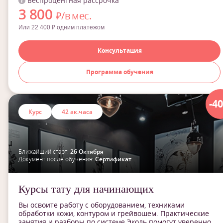
Беспроцентная рассрочка
3 800
₽/в мес.
Или 22 400 ₽ одним платежом
Консультация
Программа обучения
-4
Курс
42 ак.часа
Ближайший старт:
26 Октября
Документ после обучения:
Сертификат
Курсы тату для начинающих
Вы освоите работу с оборудованием, техниками
обработки кожи, контуром и грейвошем. Практические
занятия и разборы по системе Эколь помогут уверенно