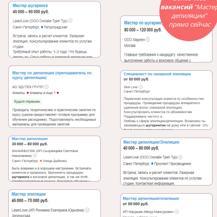
вакансий
“Масте
депиляции”
прямо сейчас