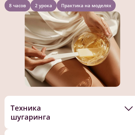
8 часов
2 урока
Практика на моделях
Техника
шугаринга