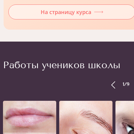
На страницу курса
Работы учеников школы
1
/
9