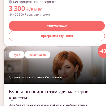
Беспроцентная рассрочка
3 300
₽/в мес.
Или 29 300 ₽ одним платежом
Консультация
Программа обучения
-4
Курс
20 ак.часов
Документ после обучения:
Сертификат
Курсы по нейросетям для мастеров
красоты
Ии без страха и основы работы с нейросетями